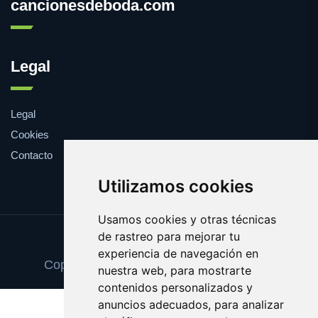
cancionesdeboda.com
Legal
Legal
Cookies
Contacto
Utilizamos cookies
Usamos cookies y otras técnicas
de rastreo para mejorar tu
Update cookies preferences
experiencia de navegación en
Copyright © 2025 cancionesdeboda.com
nuestra web, para mostrarte
contenidos personalizados y
anuncios adecuados, para analizar