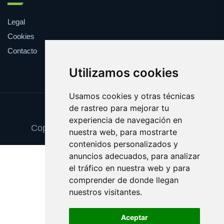
Legal
Cookies
Contacto
Utilizamos cookies
Usamos cookies y otras técnicas
de rastreo para mejorar tu
Update cookies preferences
experiencia de navegación en
Copyright © 2025 cancionesdeboda.com
nuestra web, para mostrarte
contenidos personalizados y
anuncios adecuados, para analizar
el tráfico en nuestra web y para
comprender de donde llegan
nuestros visitantes.
Aceptar