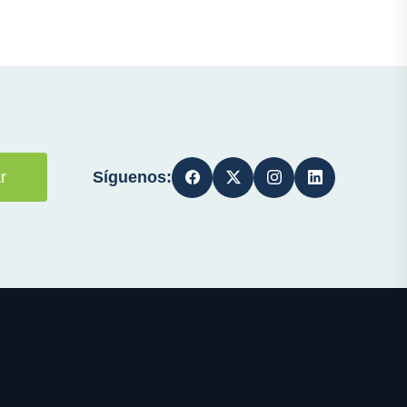
Síguenos:
r