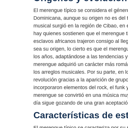
El merengue típico se considera el géner
Dominicana, aunque su origen no es del t
musical surgió en la región de Cibao, en el
hay quienes sostienen que el merengue tie
esclavos africanos trajeron consigo al lle
sea su origen, lo cierto es que el meren
los años, adaptándose a las tendencias y 
merengue adquirió un carácter más románti
los arreglos musicales. Por su parte, en 
revolución gracias a la aparición de gru
incorporaron elementos del rock, el funk y
merengue se convirtió en una música muy 
día sigue gozando de una gran aceptación
Características de es
El merengue típico se caracteriza por su r