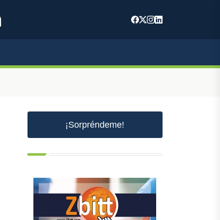
m
¡Sorpréndeme!