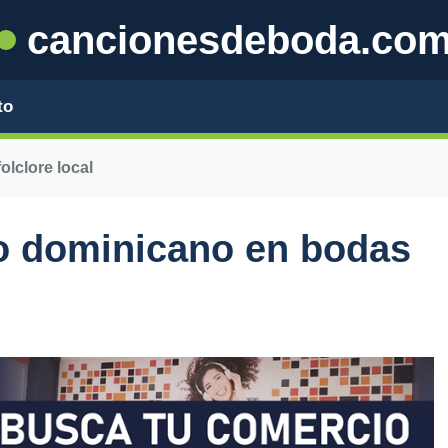
cancionesdeboda.co
to
olclore local
co dominicano en bodas