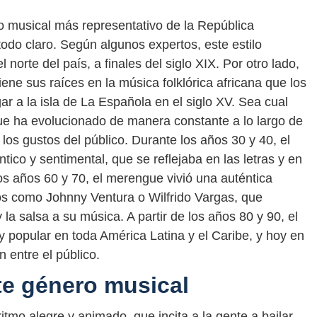
o musical más representativo de la República
odo claro. Según algunos expertos, este estilo
 norte del país, a finales del siglo XIX. Por otro lado,
ne sus raíces en la música folklórica africana que los
gar a la isla de La Española en el siglo XV. Sea cual
gue ha evolucionado de manera constante a lo largo de
los gustos del público. Durante los años 30 y 40, el
co y sentimental, que se reflejaba en las letras y en
los años 60 y 70, el merengue vivió una auténtica
pos como Johnny Ventura o Wilfrido Vargas, que
 la salsa a su música. A partir de los años 80 y 90, el
popular en toda América Latina y el Caribe, y hoy en
 entre el público.
te género musical
itmo alegre y animado, que incita a la gente a bailar.