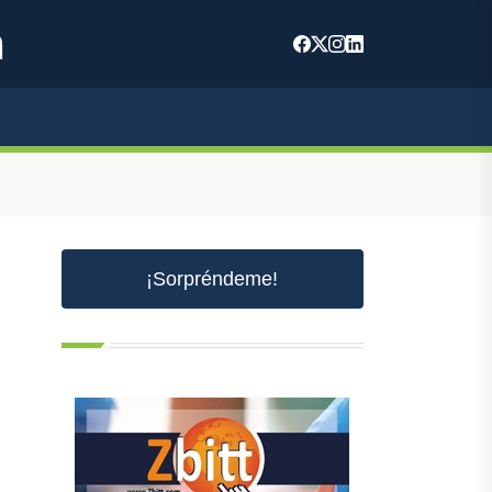
m
¡Sorpréndeme!