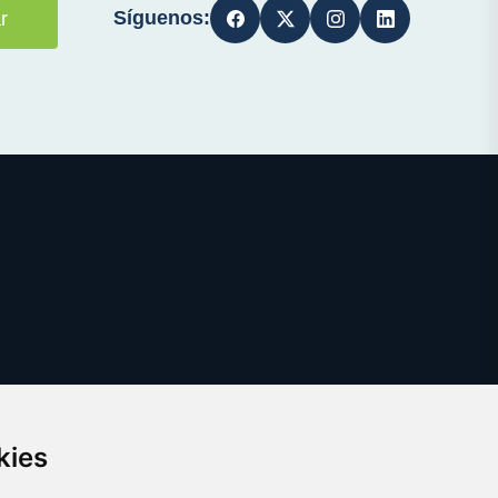
Síguenos:
r
kies